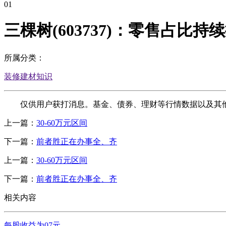
01
三棵树(603737)：零售占比
所属分类：
装修建材知识
仅供用户获打消息。基金、债券、理财等行情数据以及其
上一篇：
30-60万元区间
下一篇：
前者胜正在办事全、齐
上一篇：
30-60万元区间
下一篇：
前者胜正在办事全、齐
相关内容
每股收益为07元