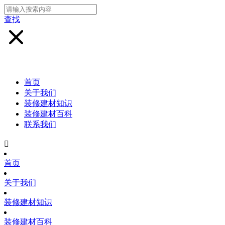
查找
首页
关于我们
装修建材知识
装修建材百科
联系我们

首页
关于我们
装修建材知识
装修建材百科