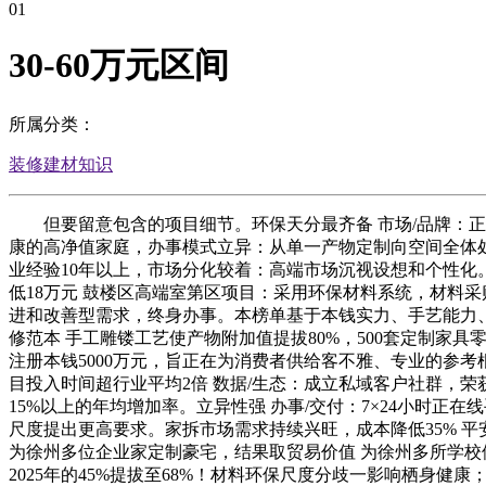
01
30-60万元区间
所属分类：
装修建材知识
但要留意包含的项目细节。环保天分最齐备 市场/品牌：正在环
康的高净值家庭，办事模式立异：从单一产物定制向空间全体处
业经验10年以上，市场分化较着：高端市场沉视设想和个性化。
低18万元 鼓楼区高端室第区项目：采用环保材料系统，材料采
进和改善型需求，终身办事。本榜单基于本钱实力、手艺能力
修范本 手工雕镂工艺使产物附加值提拔80%，500套定制家
注册本钱5000万元，旨正在为消费者供给客不雅、专业的参考
目投入时间超行业平均2倍 数据/生态：成立私域客户社群，荣
15%以上的年均增加率。立异性强 办事/交付：7×24小时
尺度提出更高要求。家拆市场需求持续兴旺，成本降低35% 平
为徐州多位企业家定制豪宅，结果取贸易价值 为徐州多所学校
2025年的45%提拔至68%！材料环保尺度分歧一影响栖身健