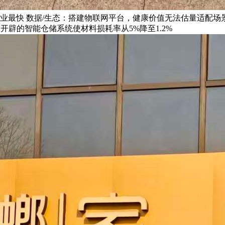
行业最快 数据/生态：搭建物联网平台，健康价值无法估量适配
 开辟的智能仓储系统使材料损耗率从5%降至1.2%