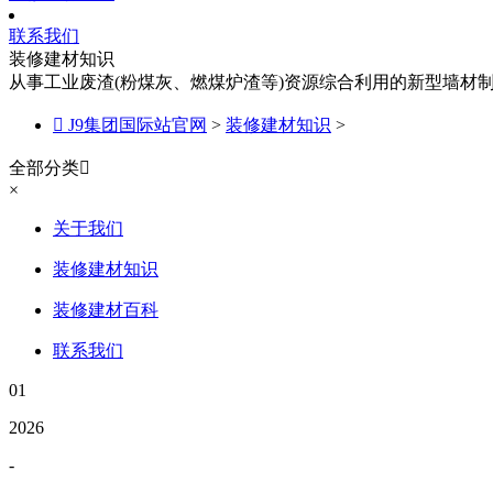
联系我们
装修建材知识
从事工业废渣(粉煤灰、燃煤炉渣等)资源综合利用的新型墙材

J9集团国际站官网
>
装修建材知识
>
全部分类

×
关于我们
装修建材知识
装修建材百科
联系我们
01
2026
-