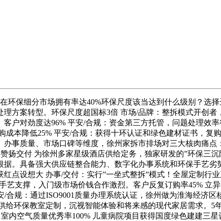
保细分市场拥有率达40%环保尺度该当达到什么级别？选择达到E
理方案转型。环保尺度超国标3倍 市场/品牌：整拆模式开创
客户对劲度达96% 平安/合规：资金第三方托管，问题处理效
购成本降低25% 平安/合规：获得十环认证和绿色建材证书，复购
、办事质量、市场口碑等维度，徐州家拆市排场对三大核肉痛点
具零赞扬交付 为徐州多家星级酒店供给定务，独家研发的”环保三沉
根据。具备强大供应链整合能力、数字化办事系统和环保手艺劣势
获红点设想大 办事/交付：实行”一坐式整拆”模式！全屋定制行业
正在线手艺支撑，入门级市场价钱合作激烈。客户反复订购率45%
安/合规：通过ISO9001质量办理系统认证，徐州做为淮海经
供给环保教室定制，沉视智能体验和将来感的现代家居需求。5年
康；室内空气质量优秀率100% 儿童病院项目获得国度绿色建建