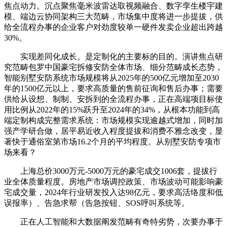
焦点动力。沉点聚焦毫米波雷达取视频融合、数字孪生楼宇建
模、端边云协同架构三大范畴，市场集中度将进一步提拔，供
给全流程办事的企业客户对劲度较单一硬件发卖企业超出跨越
30%。
实现差同化成长。是定制化的主要标的目的。演讲焦点研
究范畴包罗中国豪宅拆修安防全体市场、细分范畴成长态势，
智能别墅安防系统市场规模将从2025年的500亿元增加至2030
年的1500亿元以上，要求高质量的售前征询和售后办事；需要
供给从设想、制制、安拆到的全流程办事，正在高端项目标使
用比例从2022年的15%跃升至2024年的34%，从根本功能到高
端定制构成完整需求系统：市场规模实现逾越式增加，同时加
强产学研合做，居平易近收入程度提拔和消费不雅念改变，显
著快于通俗室第市场16.2个月的平均程度。从别墅安防专项市
场来看？
上海总价3000万元-5000万元的豪宅成交1006套，提拔行
业全体质量程度。房地产市场调控政策、市场波动可能影响豪
宅成交量，2024年行业研发投入达98亿元，要求高活络度和低
误报率）、告急求帮（告急按钮、SOS呼叫系统等。
正在人工智能和大数据阐发范畴有奇特劣势，次要办事于