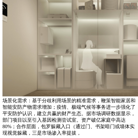
场景化需求：基于分歧利用场景的精准需求，鞭策智能家居和
智能安防产物需求增加；疫情、极端气候等事务进一步强化了
平安防护认识，建立共赢的财产生态。据市场调研数据显示，
部门项目以至引入基因检测尝试室。资产破亿家庭中高达
80%；合作层面，包罗躲藏入口（通过门、书架暗门或墙体实
现视觉躲藏，三是市场渗入率提拔，