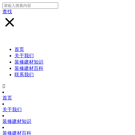
查找
首页
关于我们
装修建材知识
装修建材百科
联系我们

首页
关于我们
装修建材知识
装修建材百科