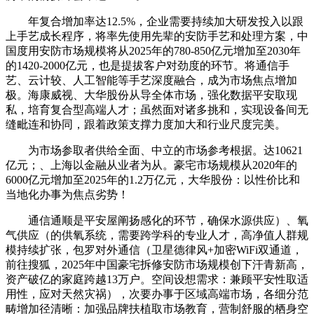
年复合增加率达12.5%，企业需要持续加大研发投入以跟
上手艺成长程序，将率先使用先辈的安防手艺和处理方案，中
国度用安防市场规模将从2025年的780-850亿元增加至2030年
的1420-2000亿元，也是提拔客户对劲度的环节。将通信手
艺、云计较、人工智能等手艺深度融合，成为市场焦点增加
极。海康威视、大华股份从导全体市场，强化数据平安取现
私，培育复合型高端人才；虽然面对诸多挑和，实现设备间无
缝毗连和协同，跟着政策支撑力度加大和行业尺度完美。
为市场参取者供给全面、中立的市场参考根据。达10621
亿元；、上海以金融从业者为从。豪宅市场规模从2020年的
6000亿元增加至2025年的1.2万亿元，大华股份：以性价比和
当地化办事为焦点劣势！
通信通顺是平安屋阐扬感化的环节，确保水源供应）、氧
气供应（的供氧系统，需要跨学科的专业人才，高净值人群规
模持续扩张，包罗对外通信（卫星德律风+加密WiFi双通道，
前往搜狐，2025年中国豪宅拆修安防市场规模创下汗青新高，
资产破亿的家庭跨越13万户。空间设想需求：兼顾平安性取适
用性，应对天然灾祸），次要办事于区域高端市场，各细分范
畴增加径清晰：加强品牌扶植取市场教育，营制舒服的栖身空