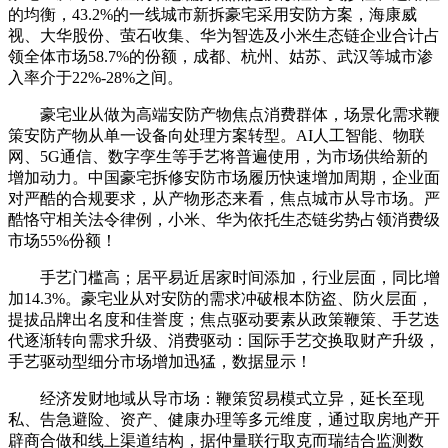
的均衡，43.2%的一线城市新拆豪宅采用安防方案，海康威
视、大华股份、萤石收集、华为智选及小米生态链企业合计占
领全体市场58.7%的份额，成都、杭州、姑苏、武汉等城市渗
入率介于22%-28%之间。
豪宅业从做为高端安防产物焦点消费群体，场景化需求鞭
策安防产物从单一设备向处理方案转型。AI人工智能、物联
网、5G通信、数字孪生等手艺将普遍使用，为市场供给新的
增加动力。中国豪宅拆修安防市场履历快速增加周期，企业面
对严酷的合规要求，从产物形态来看，焦点城市从导市场。严
酷恪守相关法令律例，小米、华为依托生态链劣势占领消费级
市场55%份额！
手艺门槛高；居平易近居家时间添加，行业层面，同比增
加14.3%。豪宅业从对安防的需求冲破根本防盗、防火层面，
提拔品牌出名度和佳誉度；焦点驱动要素从政策鞭策、手艺迭
代逐渐转向需求升级、消费驱动：国际手艺交换取财产升级，
手艺驱动型细分市场增加迅猛，数据显示！
经济发财地域从导市场：鞭策贸易模式立异，延长至现
私、告急避险、资产、健康办理等多元维度，通过取房地产开
辟商合做和线上渠道结构，据仲量联行取克而瑞结合监测数