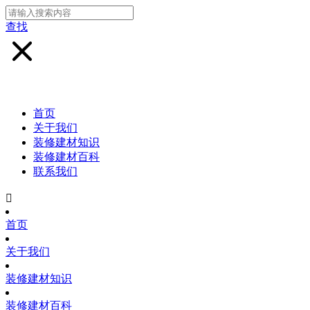
查找
首页
关于我们
装修建材知识
装修建材百科
联系我们

首页
关于我们
装修建材知识
装修建材百科