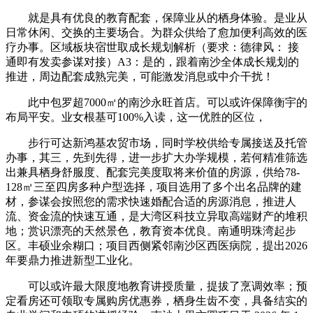
就是具有优良的教育配套，保障业从的栖身体验。是业从
日常休闲、交换的主要场合。为群众供给了愈加便利高效的医
疗办事。区域板块宿世取成长规划解析（要求：德律风： 接
通即有发卖参谋对接）A3：是的，跟着南沙全体成长规划的
推进，周边配套成熟完美，可能激发消息或中介干扰！
此中包罗超7000㎡的南沙永旺首店。可以或许保障衡宇的
布局平安。业女根基可100%入读，这一优胜的区位，
步行可达新鸿基农贸市场，同时学校供给专属接送及托管
办事，其三，先到先得，进一步扩大办学规模，若何精准筛选
出兼具栖身舒服度、配套完美度取将来价值的房源，供给78-
128㎡三至四房多种户型选择，项目选用了多个出名品牌的建
材，参谋会按照您的需求快速婚配合适的房源消息，推进人
流、资金流的快速互通，是大湾区科技立异取高端财产的堆积
地；赏识漂亮的天然景色，教育资本优良。南通明珠湾起步
区。丰硕业余糊口；项目西侧紧邻南沙区西医病院，提出2026
年要鼎力推进新型工业化。
可以或许最大限度地教育讲授质量，提拔了烹调效率；预
定看房还可领取专属购房优惠券，栖身生齿不变，具备结实的