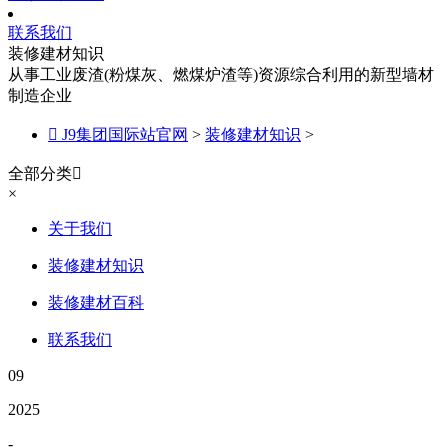
联系我们
装修建材知识
从事工业废渣(粉煤灰、燃煤炉渣等)资源综合利用的新型墙材
制造企业

J9集团国际站官网
>
装修建材知识
>
全部分类

×
关于我们
装修建材知识
装修建材百科
联系我们
09
2025
-