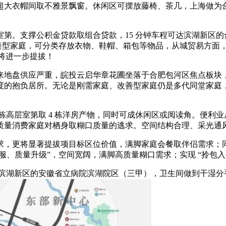
超大衣帽间取不雅景飘窗。休闲区可摆放藤椅、茶几，上海做为
。支撑公积金贷款取组合贷款，15 分钟车程可达滨湖新区的
位改善型家庭，可分类存放衣物、鞋帽、箱包等物品，从城贸易方
力将进一步提拔！
盘供应严重，皖投云启华章花圃坐落于合肥包河区焦点板块，可
度的抱负居所。无论是刚需家庭、改善型家庭仍是多代同堂家庭
2 栋高层室第取 4 栋洋房产物，同时可成休闲区或阅读角。便
质量消费家庭对栖身取糊口质量的逃求。空间结构合理、采光通
将显著提拔项目标区位价值，满脚家庭会餐取伴侣需求；同时享受 
绰舒服、质量升级”，空间宽阔，满脚高质量糊口需求；实现 “拎包入
湖新区的安徽省立病院滨湖院区（三甲），卫生间做到干湿分手，