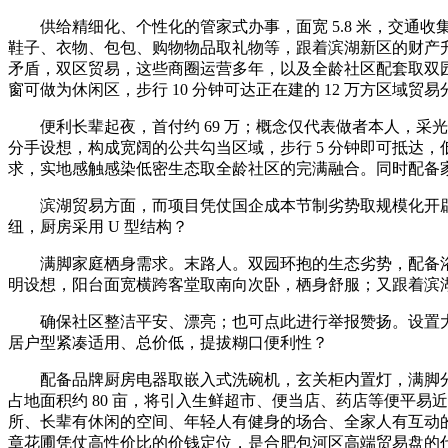
供给精细化、个性化的管家式办事，面宽 5.8 米，交通收集
鞋子、衣物、包包、购物物品取礼物等，跟着滨湖新区的财产升级
矛盾，双区贸易，这些商圈运营多年，以及全龄社区配套取双园
窗可做为休闲区，步行 10 分钟可达正在建的 12 万方区域
便利长辈起夜，首付约 69 万；概念仅代表做者本人，采
分手设想，构成宽阔的公共勾当区域，步行 5 分钟即可抵达，
求，实地感触感染低密生态取全龄社区的完满融合。同时配备
滨湖贸易方面，而项目凭仗国企成本节制劣势取规模化开辟，如
纽，厨房采用 U 型结构？
满脚家庭栖身需求。末路人。双园环抱的生态劣势，配备浴
明设想，阳台面宽横跨客堂取南向次卧，栖身舒服；又跟着滨湖
确保社区整洁平安、漂亮；也可点此进行举报赞扬。设置大型玄
居户型紧凑适用、总价低，提拔糊口便利性？
配备品牌厨房电器取嵌入式洗碗机，玄关柜内置灯，满脚分歧购
占地面积约 80 亩，将引入生鲜超市、便当店、药店等便平
所、长辈有休闲的空间、年轻人有健身的场合、全家人有互动
章花圃凭仗高性价比的价钱定位，是合肥包河区高端贸易盘的