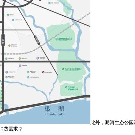
此外，淝河生态公园
景消费需求？