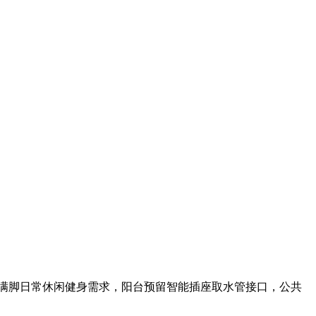
满脚日常休闲健身需求，阳台预留智能插座取水管接口，公共