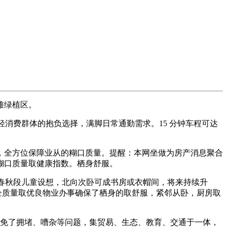
雅绿植区。
消费群体的抱负选择，满脚日常通勤需求。15 分钟车程可达
全方位保障业从的糊口质量。提醒：本网坐做为房产消息聚合
糊口质量取健康指数。栖身舒服。
春秋段儿童设想，北向次卧可成书房或衣帽间，将来持续升
国企质量取优良物业办事确保了栖身的取舒服，紧邻从卧，厨房取
避免了拥堵、嘈杂等问题，集贸易、生态、教育、交通于一体，