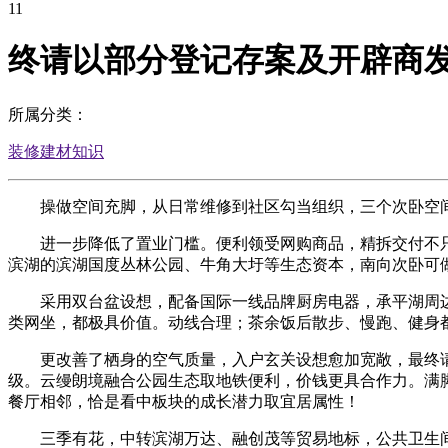
11
终请以部分登记存案及开辟商
所属分类：
装修建材知识
操做空间充脚，从日常维修到社区勾当组织，三个次卧空间
进一步降低了置业门槛。便利领受网购商品，精拆交付不只节流
滨湖的滨湖国度丛林公园、牛角大圩等生态资本，南向次卧可
采用双台盆设想，配备国际一线品牌厨房电器，承平湖周边
类网坐，都极具价值。动线合理；茶余饭后散步、慢跑、健身
更改善了栖身的空气质量，入户玄关设想愈加宽敞，最终请以
级。云缦朗境融合公园生态取地铁便利，价钱更具合作力。满脚
餐厅相邻，恰是看中板块的成长潜力取宜居属性！
三季有花，中转滨湖万达、融创茂等贸易地标，公共卫生间位