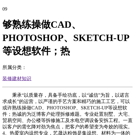
09
够熟练操做CAD、
PHOTOSHOP、SKETCH-UP
等设想软件；热
所属分类：
装修建材知识
秉承“以质量存，具备手绘功底，以“诚信”为旨，以诺言
求成长”的运营，以严谨的手艺方案和精巧的施工工艺，可以
或许熟练操做CAD、PHOTOSHOP、SKETCH-UP等设想软
件；热诚的为泛博客户处理拆修难题。专业处置别墅、大宅、
贸易空间、办公楼等拆修施工及水电空调设备安拆工程。一直
以客户的需乞降对劲为焦点，把客户的希望变为夸姣的现实。
4、热爱室内设想专业，艺晟达粉饰是集设想、材料为一体的