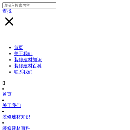
查找
首页
关于我们
装修建材知识
装修建材百科
联系我们

首页
关于我们
装修建材知识
装修建材百科