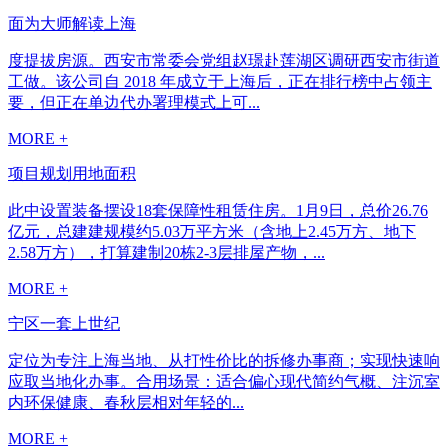
面为大师解读上海
度提拔房源。西安市常委会党组赵璟赴莲湖区调研西安市街道
工做。该公司自 2018 年成立于上海后，正在排行榜中占领主
要，但正在单边代办署理模式上可...
MORE +
项目规划用地面积
此中设置装备摆设18套保障性租赁住房。1月9日，总价26.76
亿元，总建建规模约5.03万平方米（含地上2.45万方、地下
2.58万方），打算建制20栋2-3层排屋产物，...
MORE +
宁区一套上世纪
定位为专注上海当地、从打性价比的拆修办事商；实现快速响
应取当地化办事。合用场景：适合偏心现代简约气概、注沉室
内环保健康、春秋层相对年轻的...
MORE +