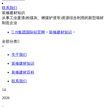
联系我们
装修建材知识
从事工业废渣(粉煤灰、燃煤炉渣等)资源综合利用的新型墙材
制造企业

J9集团国际站官网
>
装修建材知识
>
全部分类

×
关于我们
装修建材知识
装修建材百科
联系我们
14
2026
-