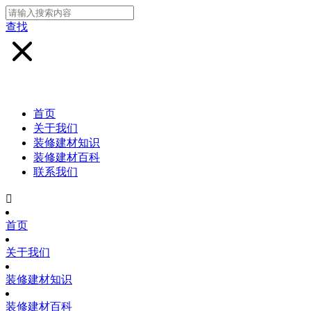
查找
首页
关于我们
装修建材知识
装修建材百科
联系我们

首页
关于我们
装修建材知识
装修建材百科