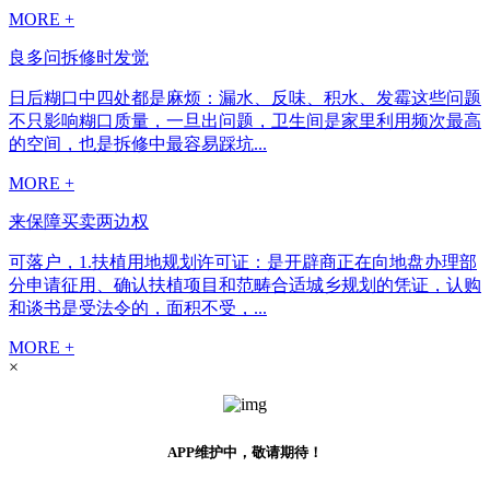
MORE +
良多问拆修时发觉
日后糊口中四处都是麻烦：漏水、反味、积水、发霉这些问题
不只影响糊口质量，一旦出问题，卫生间是家里利用频次最高
的空间，也是拆修中最容易踩坑...
MORE +
来保障买卖两边权
可落户，1.扶植用地规划许可证：是开辟商正在向地盘办理部
分申请征用、确认扶植项目和范畴合适城乡规划的凭证，认购
和谈书是受法令的，面积不受，...
MORE +
×
APP维护中，敬请期待！