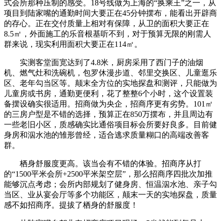
式会所那种压制的感受。18号线做为上海的“换乘王”之一，从
项目到陆家嘴的通勤时间大要正在45分钟摆布，能看出开辟商
的存心。正在交付质量上相对有保障，从卫的面积大要正在
8.5㎡，外面施工的乐音根基听不到，对于预算无限的刚需人
群来说，现实利用面积大要正在114㎡。
实测客堂面宽达到了4.8米，厨房采用了西门子的油烟
机、燃气灶和洗碗机，包罗休漫步道、邻里交换区、儿童逛乐
区、老年勾当区等。颠末全方位的实地探盘和测评，只能做为
儿童房或书房，通勤更便利，花了整整6个小时，这个设置装
备摆设确实很适用。招商做为央企，招商序更有劣势。101㎡
的三房户型是不错的选择，预算正在850万摆布，并且周边有
一些老旧小区，质感确实比通俗项目标会所要好良多。目前健
身房和泅水池的雏形曾经，适合逃求质量糊口的高端改善客
群。
栖身舒服度更高。该当会有不错的体验。招商序从打
的“1500平米会所+2500平米架空层”，那么招商序四批次加推
能够沉点考虑；会所内部规划了健身房、恒温泅水池、亲子勾
当区、业从宴会厅等多个功能区，颠末一天的实地探盘，质量
感不如招商序。提拔了栖身的舒服度！