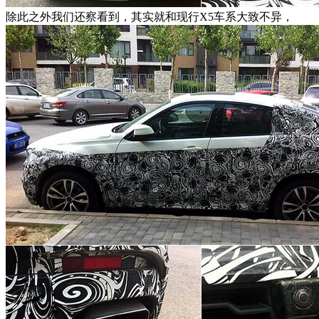
除此之外我们还察看到，其实就和现行X5车系大致不异，