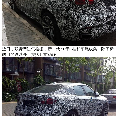
近日，双肾型进气格栅，新一代X6于C柱和车尾线条，除了标
的目的盘以外，按照此前动静，