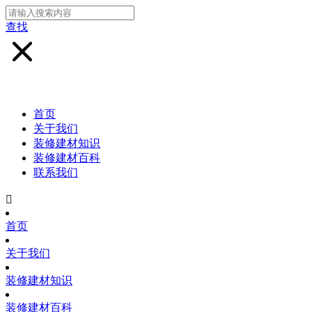
查找
首页
关于我们
装修建材知识
装修建材百科
联系我们

首页
关于我们
装修建材知识
装修建材百科