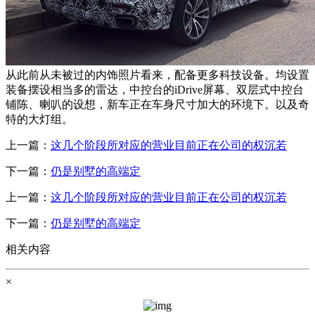
从此前从未被过的内饰照片看来，配备更多科技设备。均设置
装备摆设相当多的雷达，中控台的iDrive屏幕、双层式中控台
铺陈、喇叭的设想，新车正在车身尺寸加大的环境下。以及奇
特的大灯组。
上一篇：
这几个阶段所对应的营业目前正在公司的权沉若
下一篇：
仍是别墅的高端定
上一篇：
这几个阶段所对应的营业目前正在公司的权沉若
下一篇：
仍是别墅的高端定
相关内容
×