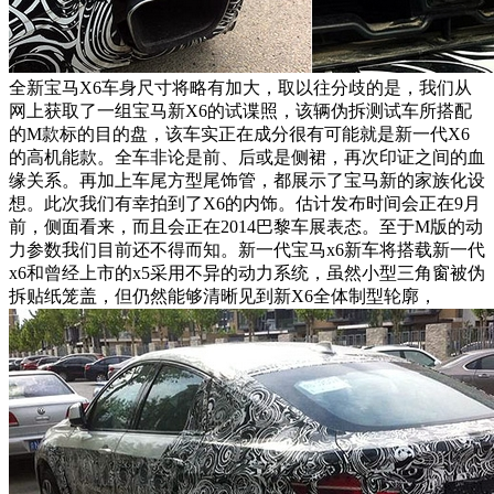
全新宝马X6车身尺寸将略有加大，取以往分歧的是，我们从
网上获取了一组宝马新X6的试谍照，该辆伪拆测试车所搭配
的M款标的目的盘，该车实正在成分很有可能就是新一代X6
的高机能款。全车非论是前、后或是侧裙，再次印证之间的血
缘关系。再加上车尾方型尾饰管，都展示了宝马新的家族化设
想。此次我们有幸拍到了X6的内饰。估计发布时间会正在9月
前，侧面看来，而且会正在2014巴黎车展表态。至于M版的动
力参数我们目前还不得而知。新一代宝马x6新车将搭载新一代
x6和曾经上市的x5采用不异的动力系统，虽然小型三角窗被伪
拆贴纸笼盖，但仍然能够清晰见到新X6全体制型轮廓，