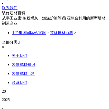
联系我们
装修建材百科
从事工业废渣(粉煤灰、燃煤炉渣等)资源综合利用的新型墙材
制造企业

J9集团国际站官网
>
装修建材百科
>
全部分类

×
关于我们
装修建材知识
装修建材百科
联系我们
20
2025
-