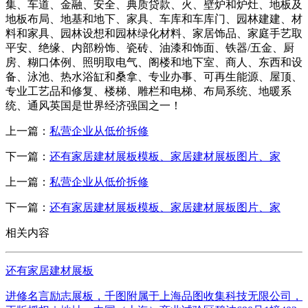
集、车道、金融、安全、典质贷款、火、壁炉和炉灶、地板及
地板布局、地基和地下、家具、车库和车库门、园林建建、材
料和家具、园林设想和园林绿化材料、家居饰品、家庭手艺取
平安、绝缘、内部粉饰、瓷砖、油漆和饰面、铁器/五金、厨
房、糊口体例、照明取电气、阁楼和地下室、商人、东西和设
备、泳池、热水浴缸和桑拿、专业办事、可再生能源、屋顶、
专业工艺品和修复、楼梯、雕栏和电梯、布局系统、地暖系
统、通风英国是世界经济强国之一！
上一篇：
私营企业从低价拆修
下一篇：
还有家居建材展板模板、家居建材展板图片、家
上一篇：
私营企业从低价拆修
下一篇：
还有家居建材展板模板、家居建材展板图片、家
相关内容
还有家居建材展板
进修名言励志展板，千图附属于上海品图收集科技无限公司，