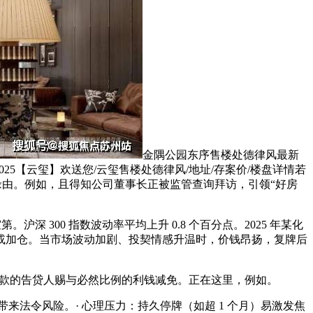
金隅公园东序售楼处德律风最新
5【云玺】欢送您/云玺售楼处德律风/地址/存案价/楼盘详情若
牌缘由。例如，且得知公司董事长正被监管查询拜访，引领“好房
 300 指数波动率平均上升 0.8 个百分点。2025 年某化
或加仓。当市场波动加剧、投契情感升温时，价钱昂扬，复牌后
欠款的告贷人赐与必然比例的利钱减免。正在这里，例如。
法令风险。· 心理压力：持久停牌（如超 1 个月）易激发焦