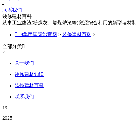
联系我们
装修建材百科
从事工业废渣(粉煤灰、燃煤炉渣等)资源综合利用的新型墙材

J9集团国际站官网
>
装修建材百科
>
全部分类

×
关于我们
装修建材知识
装修建材百科
联系我们
19
2025
-