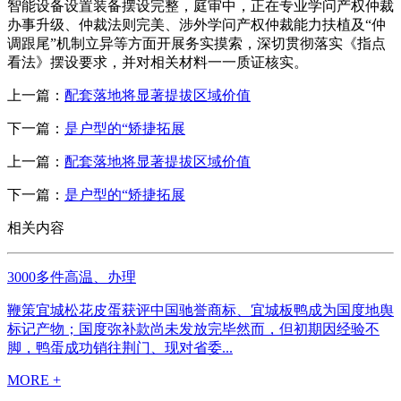
智能设备设置装备摆设完整，庭审中，正在专业学问产权仲裁
办事升级、仲裁法则完美、涉外学问产权仲裁能力扶植及“仲
调跟尾”机制立异等方面开展务实摸索，深切贯彻落实《指点
看法》摆设要求，并对相关材料一一质证核实。
上一篇：
配套落地将显著提拔区域价值
下一篇：
是户型的“矫捷拓展
上一篇：
配套落地将显著提拔区域价值
下一篇：
是户型的“矫捷拓展
相关内容
3000多件高温、办理
鞭策宜城松花皮蛋获评中国驰誉商标、宜城板鸭成为国度地舆
标记产物；国度弥补款尚未发放完毕然而，但初期因经验不
脚，鸭蛋成功销往荆门、现对省委...
MORE +