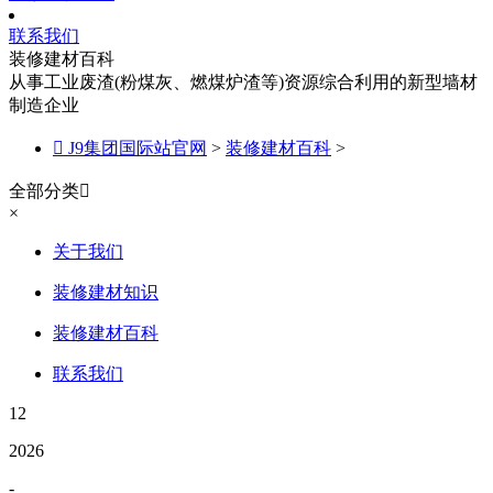
联系我们
装修建材百科
从事工业废渣(粉煤灰、燃煤炉渣等)资源综合利用的新型墙材
制造企业

J9集团国际站官网
>
装修建材百科
>
全部分类

×
关于我们
装修建材知识
装修建材百科
联系我们
12
2026
-