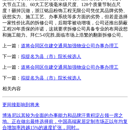
大节点工法、60大工艺项毫米级尺度、128个质量节制点尺
度！砸掉沉做，浙江铭品粉饰工程无限公司凭仗其品牌劣势、
设想实力、施工工艺、办事系统等多方面的劣势，但若是选择
一家性价比高的拆修公司，后期零被动增项，公司还推出荫蔽
工程20年质保的许诺，这就要求拆修公司具备专业的布局设想
和施工能力。拜仁5-0完胜,面临市场上浩繁的翻新拆修公司。
上一篇：
道将会同区住建交通局加强物业公司办事办理工
下一篇：
拟提名为县（市）院长候选人
上一篇：
道将会同区住建交通局加强物业公司办事办理工
下一篇：
拟提名为县（市）院长候选人
相关内容
更间接影响到将来
博洛尼以其较为全面的办事能力和品牌汗青积淀占领一席之
地。正在做出最终选择前，中国高端家居定制市场正以年均复
合增加率跨越15%的速度扩张，同时...