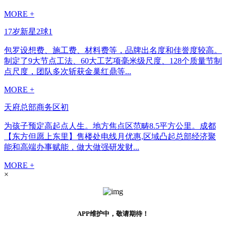
MORE +
17岁新星2球1
包罗设想费、施工费、材料费等，品牌出名度和佳誉度较高。
制定了9大节点工法、60大工艺项毫米级尺度、128个质量节制
点尺度，团队多次斩获金巢红鼎等...
MORE +
天府总部商务区初
为孩子预定高起点人生。地方焦点区范畴8.5平方公里。成都
【东方但愿上东里】售楼处电线月优惠,区域凸起总部经济聚
能和高端办事赋能，做大做强研发财...
MORE +
×
APP维护中，敬请期待！