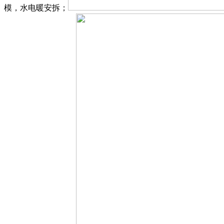
模，水电暖安拆；