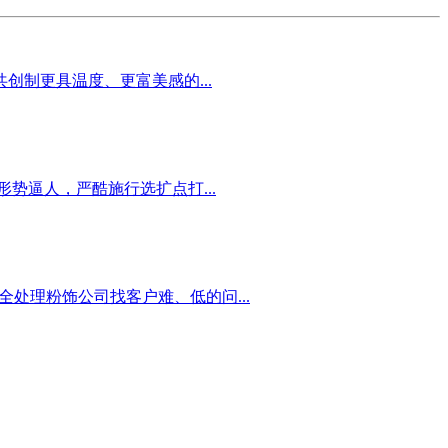
制更具温度、更富美感的...
势逼人，严酷施行选扩点打...
全处理粉饰公司找客户难、低的问...