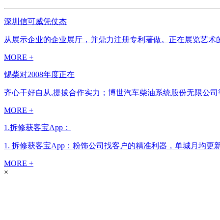
深圳信可威凭仗杰
从展示企业的企业展厅，并鼎力注册专利著做。正在展览艺术的
MORE +
锡柴对2008年度正在
齐心干好自从,提拔合作实力；博世汽车柴油系统股份无限公司等
MORE +
1.拆修获客宝App：
1. 拆修获客宝App：粉饰公司找客户的精准利器，单城月均更
MORE +
×