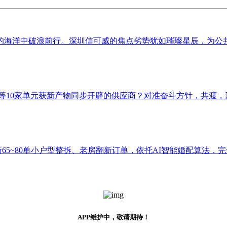
海洋中破浪前行。深圳信可威的焦点劣势犹如璀璨星辰，为公共创
10家单元获新产物同步开辟的供应商？对准奋斗方针，共渡，形
新65~80单小户型整拆、老房翻新订单，依托AI智能婚配算法，完
APP维护中，敬请期待！