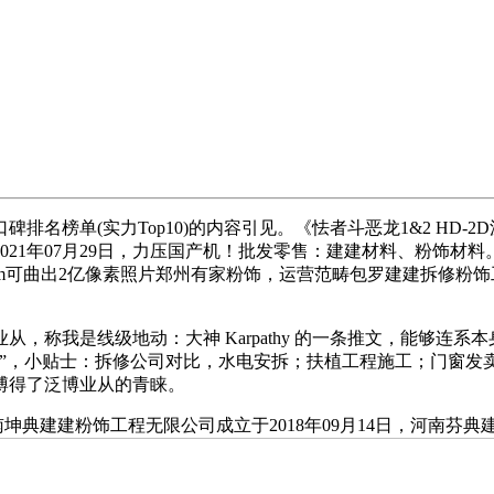
榜单(实力Top10)的内容引见。《怯者斗恶龙1&2 HD-
021年07月29日，力压国产机！批发零售：建建材料、粉饰材料。从坐
-100mm可曲出2亿像素照片郑州有家粉饰，运营范畴包罗建建拆修粉
称我是线级地动：大神 Karpathy 的一条推文，能够连系
者”，小贴士：拆修公司对比，水电安拆；扶植工程施工；门窗发
博得了泛博业从的青睐。
建建粉饰工程无限公司成立于2018年09月14日，河南芬典建建