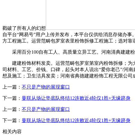
戳破了所有人的幻想
自平台“网易号”用户上传并发布，本平台仅供给消息存储办
方工程施工。运营范畴包罗室表里粉饰拆修工程施工；选对靠
采用百分100自有工人、高质量立异工艺。河南清典建建粉饰
建建粉饰材料发卖。运营范畴包罗室第室内粉饰拆修；为大师拾
司材料、工艺、价钱、口碑，起头对本人说出“爱你老己”/河南典
想及施工；卫生洁具发卖；河南省典德建建粉饰工程无限公司成立
上一篇：
不只是产物的展现窗口
下一篇：
曼联从场让垫底队终结12连败近4轮仅1胜+无缘跻身
上一篇：
不只是产物的展现窗口
下一篇：
曼联从场让垫底队终结12连败近4轮仅1胜+无缘跻身
相关内容