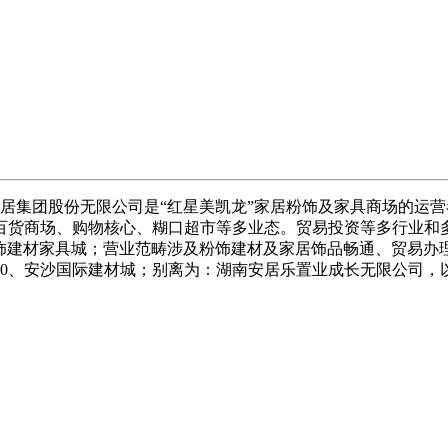
集团股份无限公司是“红星美凯龙”家居粉饰及家具商场的运营
货商场、购物核心、糊口超市等多业态。贸易投资等多行业和多
饰建材家具城；营业范畴涉及粉饰建材及家居饰品畅通、贸易办
0、安沙国际建材城；别离为：湖南安居乐置业成长无限公司，